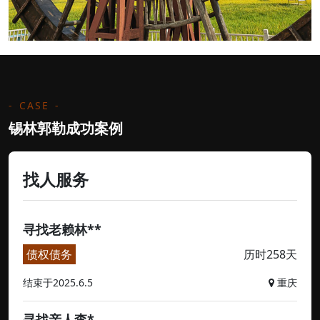
CASE
锡林郭勒成功案例
找人服务
寻找老赖林**
债权债务
历时258天
结束于2025.6.5
重庆
寻找亲人李*