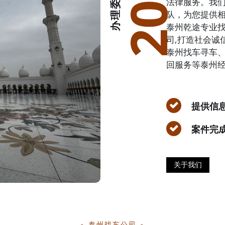
2002
法律服务。我
队，为您提供
泰州乾途专业找车
司,打造社会诚
泰州找车寻车
回服务等泰州经
提供信
案件完
关于我们
泰州找车公司