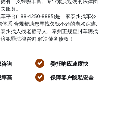
们拥有一支经验丰富、专业素质过硬的法律团
相关服务。
平台(188-4250-8885)是一家泰州找车公
信体系,合规帮助您寻找欠钱不还的老赖踪迹,
、泰州找人找老赖寻人、泰州正规查封车辆找
济犯罪法律咨询,解决债务债权！
息咨询
委托响应速度快
成率高
保障客户隐私安全