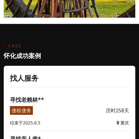
CASE
怀化成功案例
找人服务
寻找老赖林**
债权债务
历时258天
结束于2025.6.5
重庆
寻找亲人李*