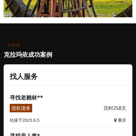
CASE
克拉玛依成功案例
找人服务
寻找老赖林**
债权债务
历时258天
结束于2025.6.5
重庆
寻找亲人李*