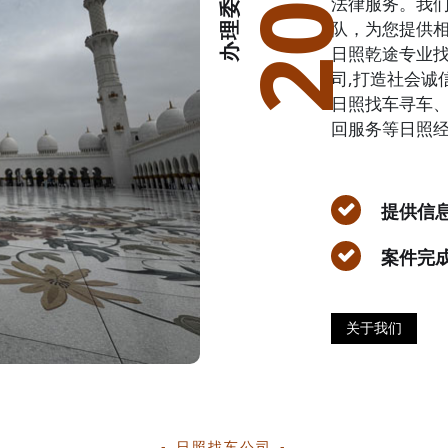
2002
法律服务。我
队，为您提供
日照乾途专业找车
司,打造社会诚
日照找车寻车
回服务等日照经
提供信
案件完
关于我们
日照找车公司