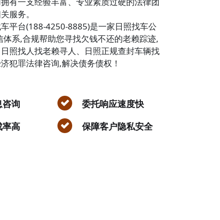
们拥有一支经验丰富、专业素质过硬的法律团
相关服务。
平台(188-4250-8885)是一家日照找车公
信体系,合规帮助您寻找欠钱不还的老赖踪迹,
、日照找人找老赖寻人、日照正规查封车辆找
济犯罪法律咨询,解决债务债权！
息咨询
委托响应速度快
成率高
保障客户隐私安全