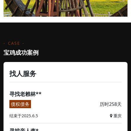
CASE
宝鸡成功案例
找人服务
寻找老赖林**
债权债务
历时258天
结束于2025.6.5
重庆
寻找亲人李*