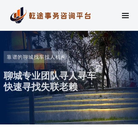
靠谱的聊城找车找人机构
聊城专业团队寻人寻车
快速寻找失联老赖