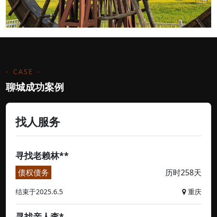
CASE
聊城成功案例
找人服务
寻找老赖林**
债权债务
历时258天
结束于2025.6.5
重庆
寻找亲人李*