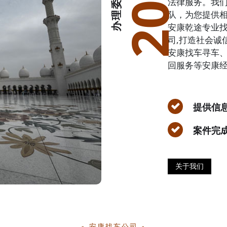
2002
法律服务。我
队，为您提供
安康乾途专业找车
司,打造社会诚
安康找车寻车
回服务等安康经
提供信
案件完
关于我们
安康找车公司